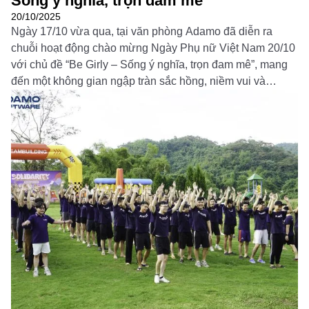
Sống ý nghĩa, trọn đam mê
20/10/2025
Ngày 17/10 vừa qua, tại văn phòng Adamo đã diễn ra
chuỗi hoạt động chào mừng Ngày Phụ nữ Việt Nam 20/10
với chủ đề “Be Girly – Sống ý nghĩa, trọn đam mê”, mang
đến một không gian ngập tràn sắc hồng, niềm vui và
những khoảnh khắc đáng nhớ dành riêng cho các […]
Đọc thêm