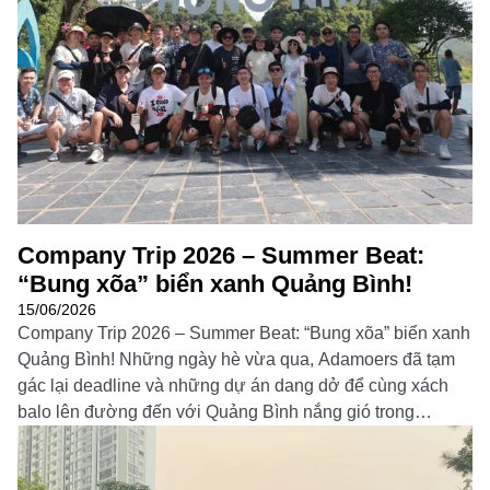
Đọc thêm
Company Trip 2026 – Summer Beat:
“Bung xõa” biển xanh Quảng Bình!
15/06/2026
Company Trip 2026 – Summer Beat: “Bung xõa” biển xanh
Quảng Bình! Những ngày hè vừa qua, Adamoers đã tạm
gác lại deadline và những dự án dang dở để cùng xách
balo lên đường đến với Quảng Bình nắng gió trong
chuyến du lịch Summer Beat. Hành trình 3 ngày 2 đêm
không chỉ […]