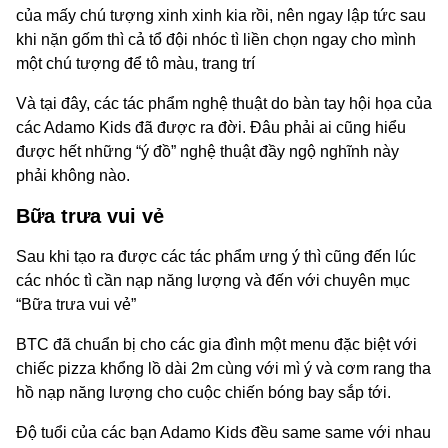
của mấy chú tượng xinh xinh kia rồi, nên ngay lập tức sau
khi nặn gốm thì cả tổ đội nhóc tì liền chọn ngay cho mình
một chú tượng để tô màu, trang trí
Và tại đây, các tác phẩm nghệ thuật do bàn tay hội họa của
các Adamo Kids đã được ra đời. Đâu phải ai cũng hiểu
được hết những “ý đồ” nghệ thuật đầy ngộ nghĩnh này
phải không nào.
Bữa trưa vui vẻ
Sau khi tạo ra được các tác phẩm ưng ý thì cũng đến lúc
các nhóc tì cần nạp năng lượng và đến với chuyên mục
“Bữa trưa vui vẻ”
BTC đã chuẩn bị cho các gia đình một menu đặc biệt với
chiếc pizza khổng lồ dài 2m cùng với mì ý và cơm rang tha
hồ nạp năng lượng cho cuộc chiến bóng bay sắp tới.
Độ tuổi của các bạn Adamo Kids đều same same với nhau