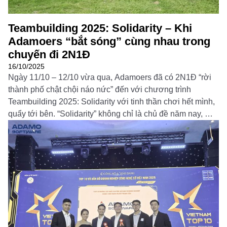
Teambuilding 2025: Solidarity – Khi
Adamoers “bắt sóng” cùng nhau trong
chuyến đi 2N1Đ
16/10/2025
Ngày 11/10 – 12/10 vừa qua, Adamoers đã có 2N1Đ “rời
thành phố chật chội náo nức” đến với chương trình
Teambuilding 2025: Solidarity với tinh thần chơi hết mình,
quẩy tới bên. “Solidarity” không chỉ là chủ đề năm nay, mà
còn là cách chúng mình cùng nhau kết nối, gắn kết những
khoảnh […]