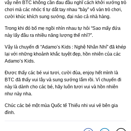
vậy nên BTC không cần đau đầu nghĩ cách khởi xướng trò
chơi mà các nhóc tì tự dắt tay nhau “bày” vô vàn trò chơi,
cười khúc khích sung sướng, đại náo cả nhà hàng.
Trong khi đó bố mẹ ngồi nhìn nhau tự hỏi “Sao mấy đứa
này lấy đâu ra nhiều năng lượng thế nhỉ?”.
Vậy là chuyến đi “Adamo’s Kids : Nghệ Nhân Nhí” đã khép
lại với những khoảnh khắc tuyệt đẹp, hồn nhiên của các
Adamo’s Kids.
Được thấy các bé vui tươi, cười đùa, enjoy hết mình là
BTC đã thấy vui lây và sung sướng lắm rồi. Vì chuyến đi
này là dành cho các bé, hãy luôn tươi vui và hồn nhiên
như này nha.
Chúc các bé một mùa Quốc tế Thiếu nhi vui vẻ bên gia
đình.