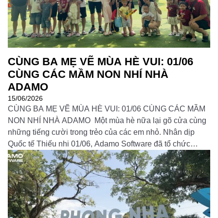
Đọc thêm
CÙNG BA MẸ VẼ MÙA HÈ VUI: 01/06
CÙNG CÁC MẦM NON NHÍ NHÀ
ADAMO
15/06/2026
CÙNG BA MẸ VẼ MÙA HÈ VUI: 01/06 CÙNG CÁC MẦM
NON NHÍ NHÀ ADAMO Một mùa hè nữa lại gõ cửa cùng
những tiếng cười trong trẻo của các em nhỏ. Nhân dịp
Quốc tế Thiếu nhi 01/06, Adamo Software đã tổ chức
chương trình trải nghiệm đặc biệt dành cho các “mầm non
[…]