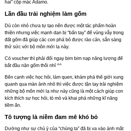
hai” cộp mác Adamo.
Lần đầu trải nghiệm làm gốm
Dù còn nhỏ chưa tự tạo nên được một tác phẩm hoàn
thiện nhưng việc mạnh dạn bị “bẩn tay” để vùng vẫy trong
đất gốm đã giúp các con phá bỏ được rào cản, sẵn sàng
thử sức với bộ môn mới lạ này.
Có voucher thì phải đổi ngay bim bim nạp năng lượng để
bắt đầu nặn gốm thôi nhỉ ^^
Bên cạnh việc học hỏi, làm quen, khám phá thế giới xung
quanh qua màn ảnh nhỏ thì việc được tận tay trải nghiệm
những bộ môn mới lạ như này cũng là một cách giúp con
kích thích sự học hỏi, tò mò và khai phá những kĩ năng
tiềm ẩn.
Tô tượng là niềm đam mê khó bỏ
Dường như sự chú ý của “chúng ta” đã bị va vào ánh mắt