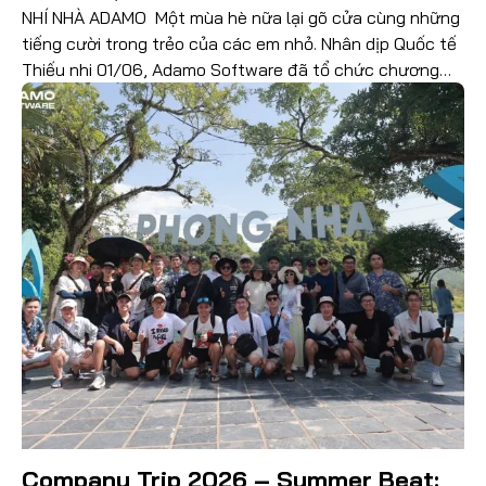
NHÍ NHÀ ADAMO Một mùa hè nữa lại gõ cửa cùng những
tiếng cười trong trẻo của các em nhỏ. Nhân dịp Quốc tế
Thiếu nhi 01/06, Adamo Software đã tổ chức chương
trình trải nghiệm đặc biệt dành cho các “mầm non […]
Đọc thêm
Company Trip 2026 – Summer Beat: