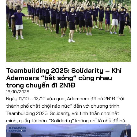
Đọc thêm
Teambuilding 2025: Solidarity – Khi
Adamoers “bắt sóng” cùng nhau
trong chuyến đi 2N1Đ
16/10/2025
Ngày 11/10 – 12/10 vừa qua, Adamoers đã có 2N1Đ “rời
thành phố chật chội náo nức” đến với chương trình
Teambuilding 2025: Solidarity với tinh thần chơi hết
mình, quẩy tới bên. “Solidarity” không chỉ là chủ đề năm
nay, mà còn là cách chúng mình cùng nhau kết nối, gắn
kết những khoảnh […]