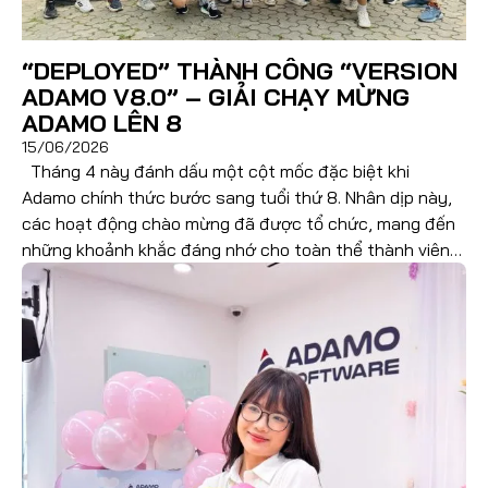
Đọc thêm
“DEPLOYED” THÀNH CÔNG “VERSION
ADAMO V8.0” – GIẢI CHẠY MỪNG
ADAMO LÊN 8
15/06/2026
Tháng 4 này đánh dấu một cột mốc đặc biệt khi
Adamo chính thức bước sang tuổi thứ 8. Nhân dịp này,
các hoạt động chào mừng đã được tổ chức, mang đến
những khoảnh khắc đáng nhớ cho toàn thể thành viên
nhà A. Từ chương trình sinh nhật, các hoạt động nội […]