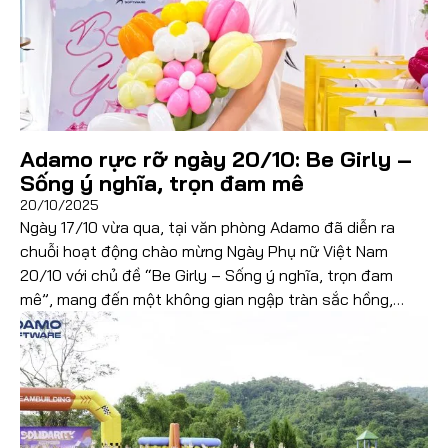
Đọc thêm
Adamo rực rỡ ngày 20/10: Be Girly –
Sống ý nghĩa, trọn đam mê
20/10/2025
Ngày 17/10 vừa qua, tại văn phòng Adamo đã diễn ra
chuỗi hoạt động chào mừng Ngày Phụ nữ Việt Nam
20/10 với chủ đề “Be Girly – Sống ý nghĩa, trọn đam
mê”, mang đến một không gian ngập tràn sắc hồng,
niềm vui và những khoảnh khắc đáng nhớ dành riêng cho
các […]