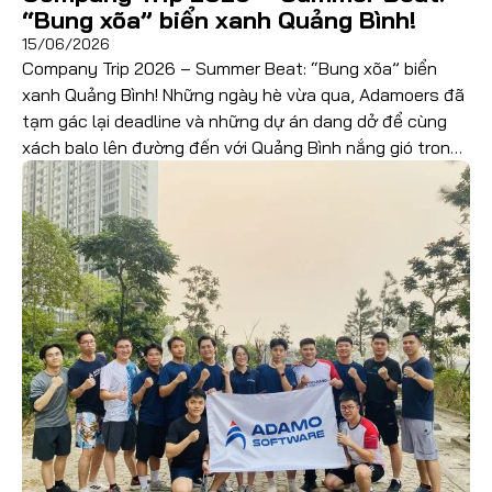
“Bung xõa” biển xanh Quảng Bình!
15/06/2026
Company Trip 2026 – Summer Beat: “Bung xõa” biển
xanh Quảng Bình! Những ngày hè vừa qua, Adamoers đã
tạm gác lại deadline và những dự án dang dở để cùng
xách balo lên đường đến với Quảng Bình nắng gió trong
chuyến du lịch Summer Beat. Hành trình 3 ngày 2 đêm
không chỉ […]