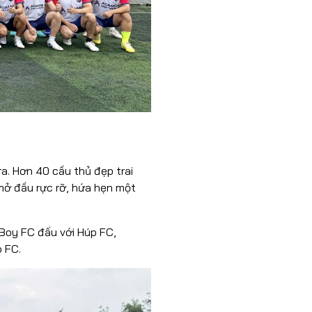
a. Hơn 40 cầu thủ đẹp trai
mở đầu rực rỡ, hứa hẹn một
d Boy FC đấu với Húp FC,
 FC.