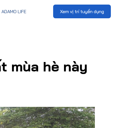
ADAMO LIFE
Xem vị trí tuyển dụng
ất mùa hè này