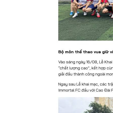
Bộ môn thể thao vu
Vào sáng ngày 16/08, Lễ Khai
“chất lượng cao”, kết hợp cù
giải đấu thành công ngoài mon
Ngay sau Lễ khai mạc, các trậ
Immortal FC đấu với Cao Đài 