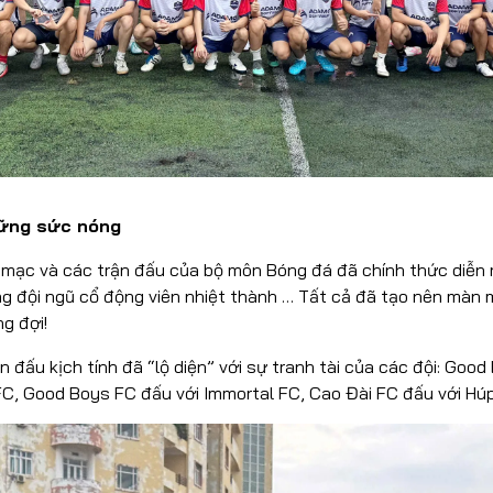
a giữ vững sức nóng
 mạc và các trận đấu của bộ môn Bóng đá đã chính thức diễn r
ng đội ngũ cổ động viên nhiệt thành … Tất cả đã tạo nên màn 
g đợi!
n đấu kịch tính đã “lộ diện” với sự tranh tài của các đội: Goo
FC, Good Boys FC đấu với Immortal FC, Cao Đài FC đấu với Húp