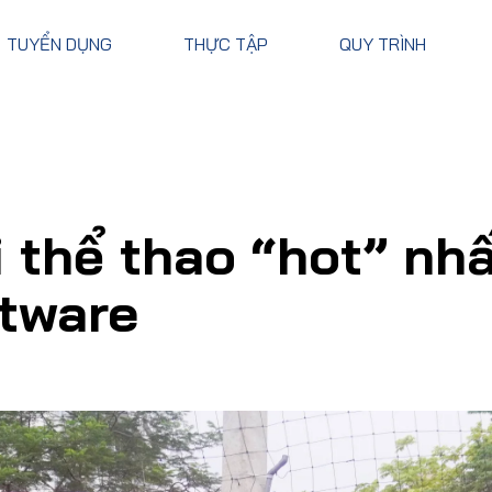
TUYỂN DỤNG
THỰC TẬP
QUY TRÌNH
i thể thao “hot” nh
tware