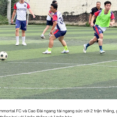
mmortal FC và Cao Đài ngang tài ngang sức với 2 trận thắng, gi