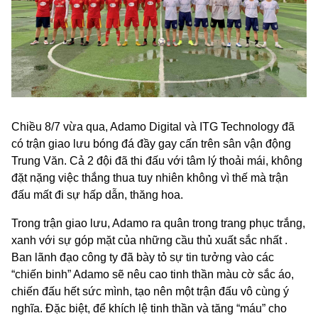
Chiều 8/7 vừa qua, Adamo Digital và ITG Technology đã
có trận giao lưu bóng đá đầy gay cấn trên sân vận động
Trung Văn. Cả 2 đội đã thi đấu với tâm lý thoải mái, không
đặt nặng việc thắng thua tuy nhiên không vì thế mà trận
đấu mất đi sự hấp dẫn, thăng hoa.
Trong trận giao lưu, Adamo ra quân trong trang phục trắng,
xanh với sự góp mặt của những cầu thủ xuất sắc nhất .
Ban lãnh đạo công ty đã bày tỏ sự tin tưởng vào các
“chiến binh” Adamo sẽ nêu cao tinh thần màu cờ sắc áo,
chiến đấu hết sức mình, tạo nên một trận đấu vô cùng ý
nghĩa. Đặc biệt, để khích lệ tinh thần và tăng “máu” cho