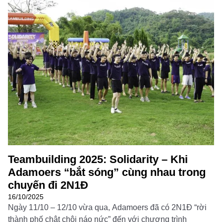
Đọc thêm
Teambuilding 2025: Solidarity – Khi
Adamoers “bắt sóng” cùng nhau trong
chuyến đi 2N1Đ
16/10/2025
Ngày 11/10 – 12/10 vừa qua, Adamoers đã có 2N1Đ “rời
thành phố chật chội náo nức” đến với chương trình