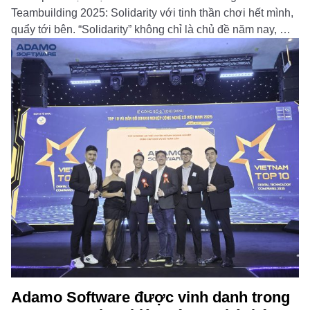
Teambuilding 2025: Solidarity với tinh thần chơi hết mình,
quẩy tới bên. “Solidarity” không chỉ là chủ đề năm nay, mà
còn là cách chúng mình cùng nhau kết nối, gắn kết những
khoảnh […]
Đọc thêm
Adamo Software được vinh danh trong