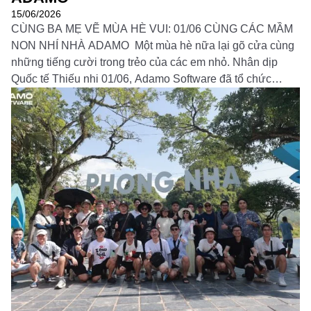
15/06/2026
CÙNG BA MẸ VẼ MÙA HÈ VUI: 01/06 CÙNG CÁC MẦM
NON NHÍ NHÀ ADAMO Một mùa hè nữa lại gõ cửa cùng
những tiếng cười trong trẻo của các em nhỏ. Nhân dịp
Quốc tế Thiếu nhi 01/06, Adamo Software đã tổ chức
chương trình trải nghiệm đặc biệt dành cho các “mầm non
[…]
Đọc thêm