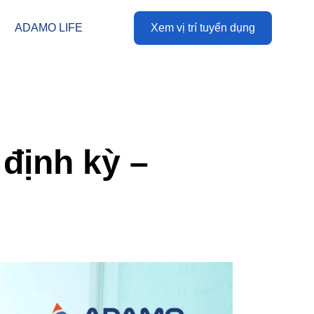
ADAMO LIFE
Xem vị trí tuyển dụng
định kỳ –