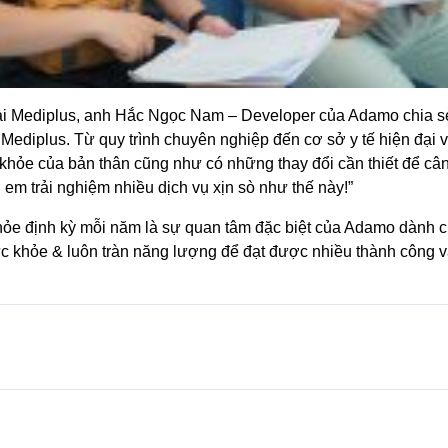
i Mediplus, anh Hắc Ngọc Nam – Developer của Adamo chia sẻ
Mediplus. Từ quy trình chuyên nghiệp đến cơ sở y tế hiện đại và
khỏe của bản thân cũng như có những thay đổi cần thiết để câ
h em trải nghiệm nhiều dịch vụ xịn sò như thế này!”
ỏe định kỳ mỗi năm là sự quan tâm đặc biệt của Adamo dành ch
ức khỏe & luôn tràn năng lượng để đạt được nhiều thành công