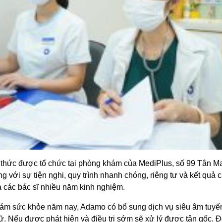
 thức được tổ chức tại phòng khám của MediPlus, số 99 Tân Ma
với sự tiện nghi, quy trình nhanh chóng, riêng tư và kết quả c
 các bác sĩ nhiều năm kinh nghiệm.
hám sức khỏe năm nay, Adamo có bổ sung dịch vụ siêu âm tuyến 
nữ. Nếu được phát hiện và điều trị sớm sẽ xử lý được tận gốc. 