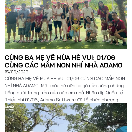
Đọc thêm
CÙNG BA MẸ VẼ MÙA HÈ VUI: 01/06
CÙNG CÁC MẦM NON NHÍ NHÀ ADAMO
15/06/2026
CÙNG BA MẸ VẼ MÙA HÈ VUI: 01/06 CÙNG CÁC MẦM NON
NHÍ NHÀ ADAMO Một mùa hè nữa lại gõ cửa cùng những
tiếng cười trong trẻo của các em nhỏ. Nhân dịp Quốc tế
Thiếu nhi 01/06, Adamo Software đã tổ chức chương
trình trải nghiệm đặc biệt dành cho các “mầm non […]