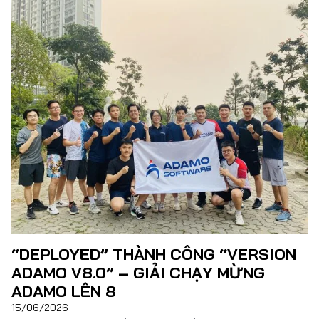
không chỉ […]
Đọc thêm
“DEPLOYED” THÀNH CÔNG “VERSION
ADAMO V8.0” – GIẢI CHẠY MỪNG
ADAMO LÊN 8
15/06/2026