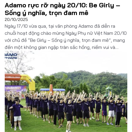
Adamo rực rỡ ngày 20/10: Be Girly –
Sống ý nghĩa, trọn đam mê
20/10/2025
Ngày 17/10 vừa qua, tại văn phòng Adamo đã diễn ra
chuỗi hoạt động chào mừng Ngày Phụ nữ Việt Nam 20/10
với chủ đề “Be Girly – Sống ý nghĩa, trọn đam mê”, mang
đến một không gian ngập tràn sắc hồng, niềm vui và
những khoảnh khắc đáng nhớ dành riêng cho các […]