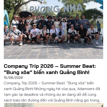
Đọc thêm
Company Trip 2026 – Summer Beat:
“Bung xõa” biển xanh Quảng Bình!
15/06/2026
Company Trip 2026 – Summer Beat: “Bung xõa” biển
xanh Quảng Bình! Những ngày hè vừa qua, Adamoers đã
tạm gác lại deadline và những dự án dang dở để cùng
xách balo lên đường đến với Quảng Bình nắng gió trong
chuyến du lịch Summer Beat. Hành trình 3 ngày 2 đêm