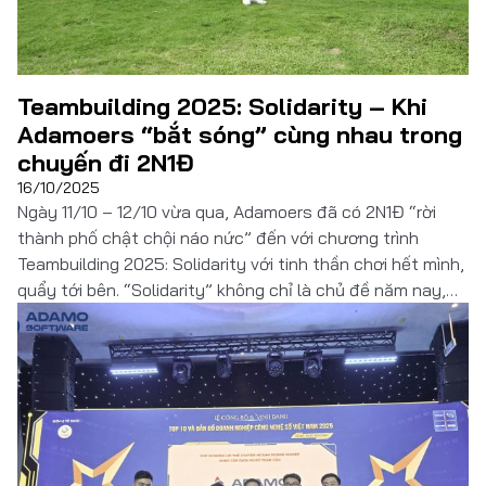
Đọc thêm
Teambuilding 2025: Solidarity – Khi
Adamoers “bắt sóng” cùng nhau trong
chuyến đi 2N1Đ
16/10/2025
Ngày 11/10 – 12/10 vừa qua, Adamoers đã có 2N1Đ “rời
thành phố chật chội náo nức” đến với chương trình
Teambuilding 2025: Solidarity với tinh thần chơi hết mình,
quẩy tới bên. “Solidarity” không chỉ là chủ đề năm nay,
mà còn là cách chúng mình cùng nhau kết nối, gắn kết
những khoảnh […]